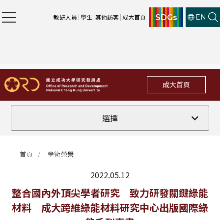
SDGs
教研人員
學生
其他訪客
成大首頁
EN
成大首頁
全部
選擇
計畫徵件
首頁
學術榮譽
行政公告
2022.05.12
法規修訂
最新消息
整合國內外頂尖學者研究 致力研發關鍵綠能
材料 成大跨維綠能材料研究中心出版國際綠
補助獎項