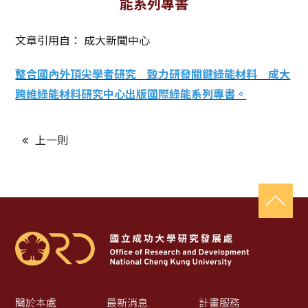
能系列專書
獲獎名單
文章引用自：
成大新聞中心
活動訊息
整合國內外頂尖學者研究 致力研發關鍵綠能材料 成大
學術榮譽
跨維綠能材料研究中心出版國際綠能系列專書。
其他
上一則
活動花絮
關於本處
最新消息
計畫服務