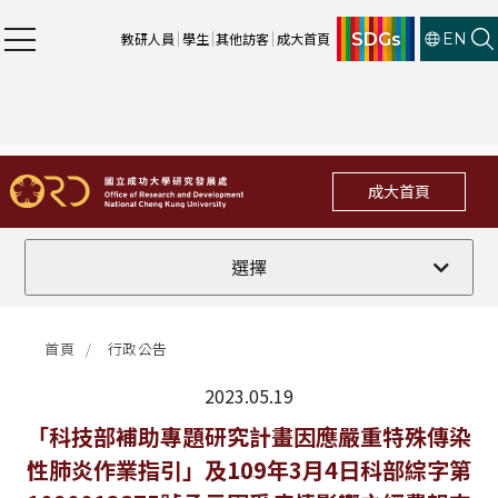
SDGs
教研人員
學生
其他訪客
成大首頁
EN
成大首頁
全部
選擇
計畫徵件
首頁
行政公告
行政公告
2023.05.19
法規修訂
最新消息
「科技部補助專題研究計畫因應嚴重特殊傳染
性肺炎作業指引」及109年3月4日科部綜字第
補助獎項