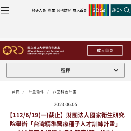
SDGs
教研人員
學生
其他訪客
成大首頁
EN
成大首頁
全部
選擇
計畫徵件
首頁
計畫徵件
非國科會計畫
行政公告
2023.06.05
法規修訂
最新消息
【112/6/19(一)截止】財團法人國家衛生研究
院舉辦「台灣精準醫療種子人才訓練計畫」
補助獎項