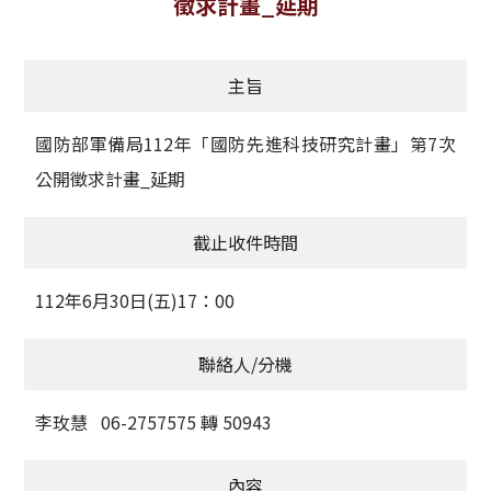
徵求計畫_延期
獲獎名單
主旨
活動訊息
學術榮譽
國防部軍備局112年「國防先進科技研究計畫」第7次
公開徵求計畫_延期
其他
截止收件時間
活動花絮
112年6月30日(五)17：00
聯絡人/分機
李玫慧 06-2757575 轉 50943
內容