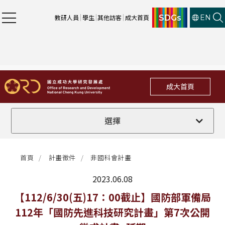
SDGs
教研人員
學生
其他訪客
成大首頁
EN
成大首頁
全部
選擇
計畫徵件
首頁
計畫徵件
非國科會計畫
行政公告
2023.06.08
法規修訂
最新消息
【112/6/30(五)17：00截止】國防部軍備局
112年「國防先進科技研究計畫」第7次公開
補助獎項