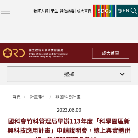
SDGs
教研人員
學生
其他訪客
成大首頁
EN
成大首頁
全部
選擇
計畫徵件
首頁
計畫徵件
非國科會計畫
行政公告
2023.06.09
法規修訂
最新消息
國科會竹科管理局舉辦113年度「科學園區新
興科技應用計畫」申請說明會，線上與實體併
補助獎項