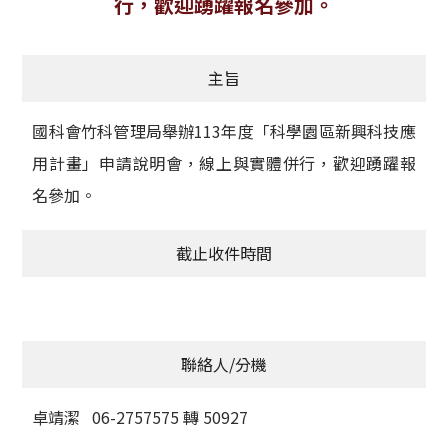
行，歡迎踴躍報名參加。
獲獎名單
主旨
活動訊息
學術榮譽
國科會竹科管理局舉辦113年度「科學園區新興科技應
用計畫」申請說明會，線上與實體併行，歡迎踴躍報
其他
名參加。
活動花絮
截止收件時間
聯絡人/分機
卓靖潔 06-2757575 轉 50927