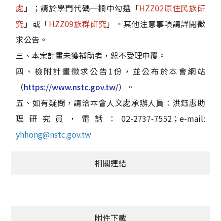
處
」；請於學門代碼一欄中勾選「
HZZ02原住民族研
究
」或「
HZZ09族群研究
」。其他注意事項請詳閱徵
求公告。
三、本案計畫未獲補助者，恕不受理申覆。
四、檢附計畫徵求公告1份，並公布於本會網站
（
https://www.nstc.gov.tw/
）。
五、如有疑問，請洽本會人文處承辦人員：洪鈺惠助
理研究員，電話：02-2737-7552；e-mail:
yhhong@nstc.gov.tw
相關連結
附件下載