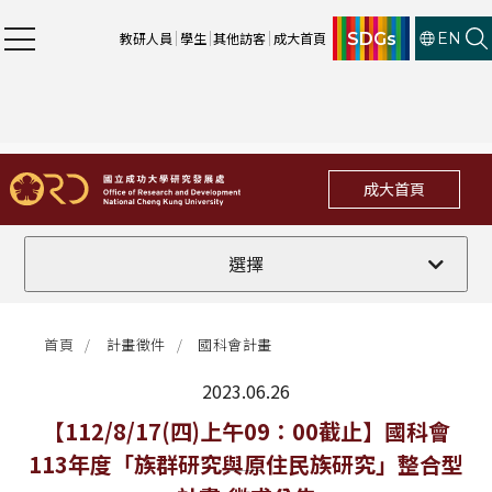
SDGs
教研人員
學生
其他訪客
成大首頁
EN
成大首頁
全部
選擇
計畫徵件
首頁
計畫徵件
國科會計畫
行政公告
2023.06.26
法規修訂
最新消息
【112/8/17(四)上午09：00截止】國科會
113年度「族群研究與原住民族研究」整合型
補助獎項