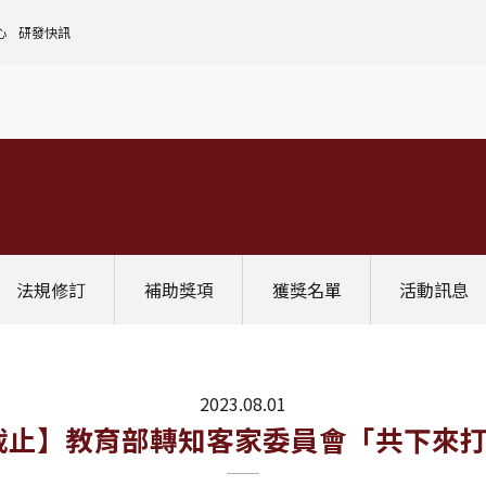
心
研發快訊
核心設施中心-成大儀器預約
人文社會實踐領域
理
全國貴重儀器設備
研發處計畫服務平台
前瞻理工研究領域
申請設置
大學校院校務資料庫
常見問題
生物醫學轉譯領域
評鑑作業
計畫書格式
獎項補助
[學術成大!]
UR大學部研究
政府資料開放平臺
其他計畫輔導
公文撰寫格式
獎項獎勵
Scopus學術資料庫
國科會博士卓越提升計畫
教育部-大專校院校務資訊公開平台
其他
WOS學術資料庫
跨領域研究資源
國科會-研究人才查詢
SciVal 研究評估分析系統
學術研究影響力分析服務 (Lib)
經濟部-專利資訊檢索系統
法規修訂
補助獎項
獲獎名單
活動訊息
InCites 研究績效分析系統
訛誤事件處理
GRB政府研究資訊系統
教學研究成果資訊系統
國家圖書館-碩博士論文網
2023.08.01
(五)截止】教育部轉知客家委員會「共下