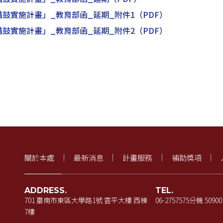
鼓實施計畫」_教育部函_延期_附件1
（PDF）
鼓實施計畫」_教育部函_延期_附件2
（PDF）
關於本處
最新消息
計畫服務
補助獎項
ADDRESS.
TEL.
701 臺南市東區大學路1號 雲平大樓 西棟
06-2757575
分機 50900
7樓