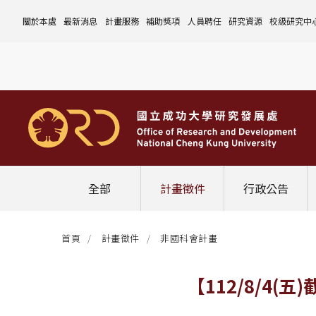
關於本處
最新消息
計畫服務
補助獎項
人員聘任
研究資源
校級研究中
本處簡介
計畫徵件
國科會計畫
沿革與願景
校內補助與獎項
國科會計畫
玉山學者計畫
公告事項
儀器設備
中心介紹
組織成員
行政公告
非國科會計畫
組織架構
處本部
校外補助與獎項
教育部計畫
國科會延攬人才
作業流程
公告事項
資訊系統
設置暨管
校務發展
法規修訂
校內計畫
各單位職掌
計畫管考組
組織規程
學術榮譽事蹟
非國科會計畫
延攬優秀人才
表單下載
作業流程
公告事項
服務資源
表單下載
綜合業務
補助獎項
管理費專區
研究發展會議
校務資料組
中程校務發展計畫
研發合作平台
常用表單
校內計畫
校內
研發替代役
相關法規
表單下載
作業流程
產學合作投資
常用連結
校內申請-
相關法規
聯絡我們
獲獎名單
校內E化系統
學術發展組
年度財務規畫報告書
農委會稽核小組
常用法規
校外
臨時工
相關法規
表單下載
表單下載
計畫經費流用變更
校外申請-
校內申請
活動訊息
常用表單
校務評鑑
電費配額執行及監督
學術活動
學生兼任研究助理
相關法規
相關法規
研發處計畫服務平台
國科會計畫
校外申請
學術榮譽
常用法規
校級年報
學術資源分配
教育研習
非國科會計畫
校內
全部
計畫徵件
行政公告
活動花絮
成大鳳凰講座
成大鳳凰講座
校內計畫
國科會
其他
管理費專區
教育部及其他部會
首頁
計畫徵件
非國科會計畫
其他
最新消息
【112/8/4