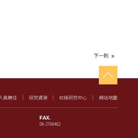
下一則
人員聘任
研究資源
校級研究中心
網站地圖
FAX.
06-2766462