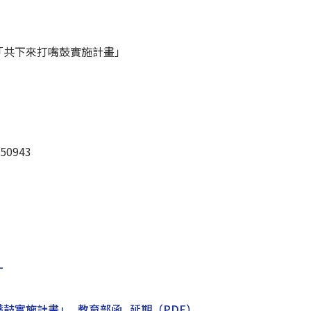
「共下來打嘴鼓實施計畫」
50943
。
L
嘴鼓實施計畫」_教育部函_延期
（PDF）