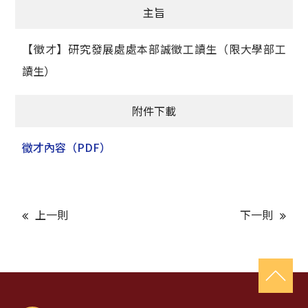
主旨
獲獎名單
【徵才】研究發展處處本部誠徵工讀生（限大學部工
活動訊息
讀生）
學術榮譽
附件下載
其他
徵才內容
（PDF）
活動花絮
上一則
下一則