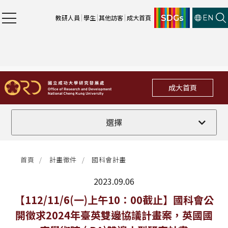
SDGs
教研人員
學生
其他訪客
成大首頁
EN
成大首頁
全部
選擇
計畫徵件
首頁
計畫徵件
國科會計畫
行政公告
2023.09.06
法規修訂
最新消息
【112/11/6(一)上午10：00截止】國科會公
開徵求2024年臺英雙邊協議計畫案，英國國
補助獎項