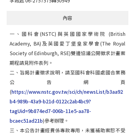
李政起 06-2757575轉50949
內容
一、國科會(NSTC)與英國國家學術院 (British
Academy, BA)及英國愛丁堡皇家學會(The Royal
Society of Edinburgh, RSE)雙邊協議公開徵求計畫案
期程請見附件表列。
二、旨揭計畫徵求說明，請至國科會科國處國合業務
公告網頁
(
https://www.nstc.gov.tw/sci/ch/newsList/b3aa92
b4-989b-43a9-b21d-0122c2ab4bc9?
tagUid=9b874ed7-006b-11e5-aa78-
bcaec51ad21b
)參考辦理。
三、本公告計畫經費係專款專用，未獲補助案恕不受