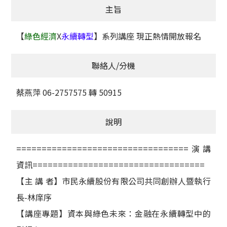
主旨
獲獎名單
【
綠色經濟
X
永續轉型
】系列講座 現正熱情開放報名
活動訊息
學術榮譽
聯絡人/分機
其他
蔡燕萍 06-2757575 轉 50915
活動花絮
說明
==================================演講
資訊==================================
【主 講 者】市民永續股份有限公司共同創辦人暨執行
長-林庠序
【講座專題】資本與綠色未來：金融在永續轉型中的