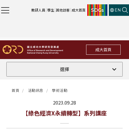
SDGs
教研人員
學生
其他訪客
成大首頁
EN
成大首頁
全部
選擇
計畫徵件
首頁
活動訊息
學術活動
行政公告
2023.09.28
法規修訂
最新消息
【綠色經濟X永續轉型】系列講座
補助獎項