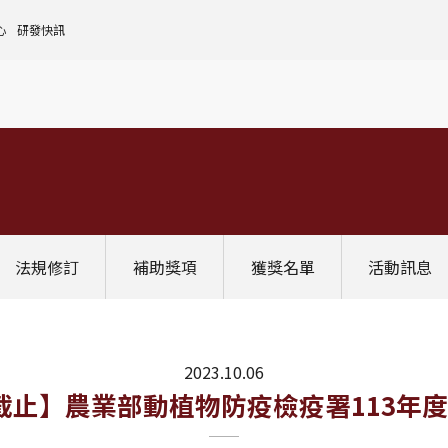
心
研發快訊
核心設施中心-成大儀器預約
人文社會實踐領域
理
全國貴重儀器設備
研發處計畫服務平台
前瞻理工研究領域
申請設置
大學校院校務資料庫
常見問題
生物醫學轉譯領域
評鑑作業
計畫書格式
獎項補助
[學術成大!]
UR大學部研究
政府資料開放平臺
其他計畫輔導
公文撰寫格式
獎項獎勵
Scopus學術資料庫
國科會博士卓越提升計畫
教育部-大專校院校務資訊公開平台
其他
WOS學術資料庫
跨領域研究資源
國科會-研究人才查詢
SciVal 研究評估分析系統
學術研究影響力分析服務 (Lib)
經濟部-專利資訊檢索系統
法規修訂
補助獎項
獲獎名單
活動訊息
InCites 研究績效分析系統
訛誤事件處理
GRB政府研究資訊系統
教學研究成果資訊系統
國家圖書館-碩博士論文網
2023.10.06
1(二)截止】農業部動植物防疫檢疫署113