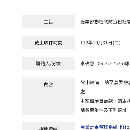
主旨
農業部動植物防疫檢疫署
截止收件時間
112年10月31日(二)
聯絡人/分機
李玫慧 06-2757575 轉 
欲申請者，請至農委會農
內容
處。
本案如須自籌款，請主
請參閱附件及下列網址
農業計畫管理系統: https://
相關連結