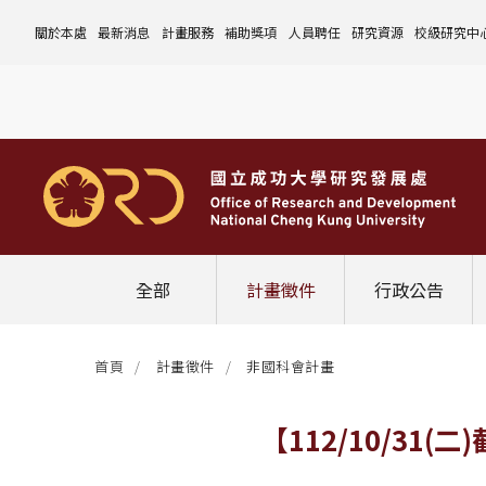
關於本處
最新消息
計畫服務
補助獎項
人員聘任
研究資源
校級研究中
本處簡介
計畫徵件
國科會計畫
沿革與願景
校內補助與獎項
國科會計畫
玉山學者計畫
公告事項
儀器設備
中心介紹
組織成員
行政公告
非國科會計畫
組織架構
處本部
校外補助與獎項
教育部計畫
國科會延攬人才
作業流程
公告事項
資訊系統
設置暨管
校務發展
法規修訂
校內計畫
各單位職掌
計畫管考組
組織規程
學術榮譽事蹟
非國科會計畫
延攬優秀人才
表單下載
作業流程
公告事項
服務資源
表單下載
綜合業務
補助獎項
管理費專區
研究發展會議
校務資料組
中程校務發展計畫
研發合作平台
常用表單
校內計畫
校內
研發替代役
相關法規
表單下載
作業流程
產學合作投資
常用連結
校內申請-
相關法規
聯絡我們
獲獎名單
校內E化系統
學術發展組
年度財務規畫報告書
農委會稽核小組
常用法規
校外
臨時工
相關法規
表單下載
表單下載
計畫經費流用變更
校外申請-
校內申請
活動訊息
常用表單
校務評鑑
電費配額執行及監督
學術活動
學生兼任研究助理
相關法規
相關法規
研發處計畫服務平台
國科會計畫
校外申請
學術榮譽
常用法規
校級年報
學術資源分配
教育研習
非國科會計畫
校內
全部
計畫徵件
行政公告
活動花絮
成大鳳凰講座
成大鳳凰講座
校內計畫
國科會
其他
管理費專區
教育部及其他部會
首頁
計畫徵件
非國科會計畫
其他
最新消息
【112/10/3