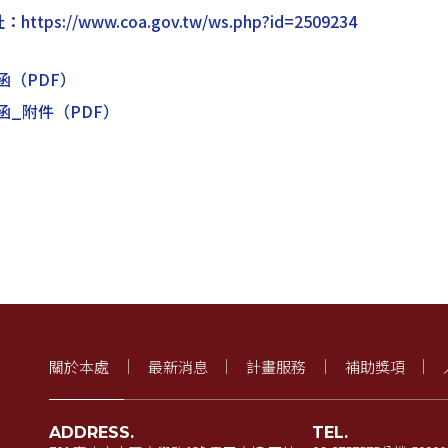
s://www.coa.gov.tw/ws.php?id=2509234
函
（PDF）
函_附件
（PDF）
關於本處
最新消息
計畫服務
補助獎項
ADDRESS.
TEL.