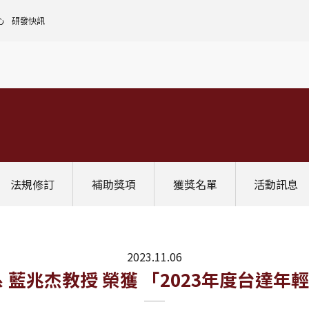
心
研發快訊
核心設施中心-成大儀器預約
人文社會實踐領域
理
全國貴重儀器設備
研發處計畫服務平台
前瞻理工研究領域
申請設置
大學校院校務資料庫
常見問題
生物醫學轉譯領域
評鑑作業
計畫書格式
獎項補助
[學術成大!]
UR大學部研究
政府資料開放平臺
其他計畫輔導
公文撰寫格式
獎項獎勵
Scopus學術資料庫
國科會博士卓越提升計畫
教育部-大專校院校務資訊公開平台
其他
WOS學術資料庫
跨領域研究資源
國科會-研究人才查詢
SciVal 研究評估分析系統
學術研究影響力分析服務 (Lib)
經濟部-專利資訊檢索系統
法規修訂
補助獎項
獲獎名單
活動訊息
InCites 研究績效分析系統
訛誤事件處理
GRB政府研究資訊系統
教學研究成果資訊系統
國家圖書館-碩博士論文網
2023.11.06
 藍兆杰教授 榮獲 「2023年度台達