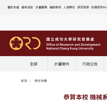
關於本處
最新消息
計畫服務
補助獎項
人員聘任
研究資源
校級研究中
本處簡介
計畫徵件
國科會計畫
沿革與願景
校內補助與獎項
國科會計畫
玉山學者計畫
公告事項
儀器設備
中心介紹
組織成員
行政公告
非國科會計畫
組織架構
處本部
校外補助與獎項
教育部計畫
國科會延攬人才
作業流程
公告事項
資訊系統
設置暨管
校務發展
法規修訂
校內計畫
各單位職掌
計畫管考組
組織規程
學術榮譽事蹟
非國科會計畫
延攬優秀人才
表單下載
作業流程
公告事項
服務資源
表單下載
綜合業務
補助獎項
管理費專區
研究發展會議
校務資料組
中程校務發展計畫
研發合作平台
常用表單
校內計畫
校內
研發替代役
相關法規
表單下載
作業流程
產學合作投資
常用連結
校內申請-
相關法規
聯絡我們
獲獎名單
校內E化系統
學術發展組
年度財務規畫報告書
農委會稽核小組
常用法規
校外
臨時工
相關法規
表單下載
表單下載
計畫經費流用變更
校外申請-
校內申請
活動訊息
常用表單
校務評鑑
電費配額執行及監督
學術活動
學生兼任研究助理
相關法規
相關法規
研發處計畫服務平台
國科會計畫
校外申請
學術榮譽
常用法規
校級年報
學術資源分配
教育研習
非國科會計畫
校內
全部
計畫徵件
行政公告
活動花絮
成大鳳凰講座
成大鳳凰講座
校內計畫
國科會
其他
管理費專區
教育部及其他部會
首頁
學術榮譽
其他
最新消息
恭賀本校 機械系