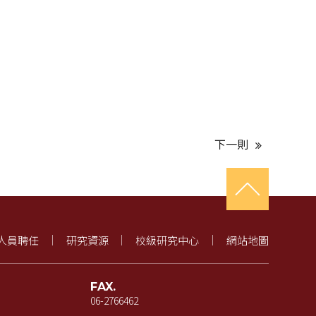
下一則
人員聘任
研究資源
校級研究中心
網站地圖
FAX.
06-2766462