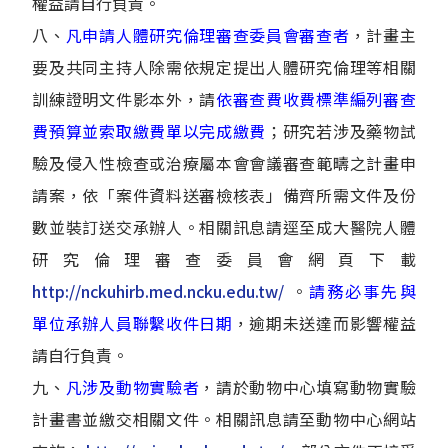
權益請自行負責。
八、
凡申請人體研究倫理審查委員會審查者
，計畫主
要及共同主持人除需依規定提出人體研究倫理等相關
訓練證明文件影本外，請
依審查費收費標準編列審查
費預算並索取繳費單以完成繳費
；研究若涉及藥物試
驗及侵入性檢查或治療屬本會會議審查範疇之計畫申
請案，依「案件資料送審檢核表」備齊所需文件及份
數並裝訂送交承辦人。相關訊息請逕至成大醫院人體
研究倫理審查委員會網頁下載
http://nckuhirb.med.ncku.edu.tw/
。
請務必事先與
單位承辦人員聯繫收件日期
，逾期未送達而影響權益
請自行負責。
九、
凡涉及動物實驗者
，請於動物中心填寫動物實驗
計畫書並繳交相關文件。相關訊息請至動物中心網站