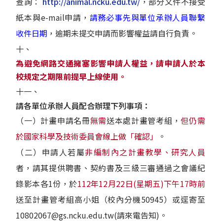
查詢：
http://animal.ncku.edu.tw/
，部分文件不接受
紙本與e-mail申請，
請務必事先與單位承辦人員聯繫
收件日期
，逾期未提交申請而影響權益請自行負責。
十、
為避免網路交通擁塞影響申請人權益，請申請人於本
校規定之期限前提早上線使用。
十一、
請各單位承辦人員配合辦理下列事項：
（一）計畫申請名冊
無需
送本處計畫管考組，
但仍需
於國家科學及技術委員會線上做「確認」
。
（二）申請人若屬
非編制內之計畫教學、研究人員
者，請其提供聘書、契約書及三級三審通過之會議紀
錄影本各1份，於
112年12月22日(星期五)下午17時前
送至計畫管考組高小姐（校內分機50945）或逕寄至
10802067@gs.ncku.edu.tw(請來電告知)。