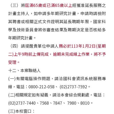
（三）將
屆滿65歲或已滿65歲以上
經獲准延長服務之
計畫主持人，如申請多年期研究計畫，申請時請檢附
其聘書或相關正式文件證明其延長聘期年限，國家科
學及技術委員會將依審查結果及聘期決定是否核給多
年期研究計畫。
（四）請提醒貴單位申請人
務必於113年1月2日(星期
二)上午9時前上傳完成，逾期未完成線上作業，將不予
受理。
十二、本案聯絡人
(一)有關電腦操作問題，請洽國科會資訊系統服務專
線，電話：0800-212-058、 (02)2737-7592。
(二)相關規定如有疑義，請洽本會綜合規劃處，電話：
(02)2737-7440、7568、7847、 7980、8010。
(三)本校窗口：