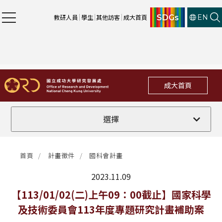
SDGs
教研人員
學生
其他訪客
成大首頁
EN
成大首頁
全部
選擇
計畫徵件
首頁
計畫徵件
國科會計畫
行政公告
2023.11.09
法規修訂
最新消息
【113/01/02(二)上午09：00截止】國家科學
及技術委員會113年度專題研究計畫補助案
補助獎項