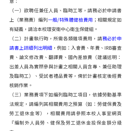
意：
（一）欲聘任兼任人員、臨時工等，請務必於申請書
上（業務費）編列
一般/特殊體健檢費用
；相關規定如
有疑義，請洽本校環安衛中心衛生保健組。
（二）計畫執行時，所需各類雜項費用，請
務必於申
請書上詳細列出明細
，例如：入會費、年費、IRB審查
費、論文修改費、翻譯費、國內差旅費（建議述明：
出差人員為實際參與計畫之相關人員含專、兼任助理
及臨時工）、受試者禮品費等，俾於計畫核定後經費
核銷作業。
（三）業務費項下如編列臨時工項目，依據勞動基準
法規定，請編列其相關費用之預算（如：勞健保費及
勞工退休金等），相關費用請參照本校人事室網頁
『編制外人員勞、健保及勞工退休金投保金額分級