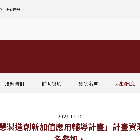
心
研發快訊
核心設施中心-成大儀器預約
人文社會實踐領域
理
全國貴重儀器設備
研發處計畫服務平台
前瞻理工研究領域
申請設置
大學校院校務資料庫
常見問題
生物醫學轉譯領域
評鑑作業
計畫書格式
獎項補助
[學術成大!]
UR大學部研究
政府資料開放平臺
其他計畫輔導
公文撰寫格式
獎項獎勵
Scopus學術資料庫
國科會博士卓越提升計畫
教育部-大專校院校務資訊公開平台
其他
WOS學術資料庫
跨領域研究資源
國科會-研究人才查詢
SciVal 研究評估分析系統
學術研究影響力分析服務 (Lib)
經濟部-專利資訊檢索系統
法規修訂
補助獎項
獲獎名單
活動訊息
InCites 研究績效分析系統
訛誤事件處理
GRB政府研究資訊系統
教學研究成果資訊系統
國家圖書館-碩博士論文網
2023.11.10
慧製造創新加值應用輔導計畫」計畫資
名參加。