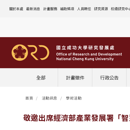
關於本處
最新消息
計畫服務
補助獎項
人員聘任
研究資源
校級研究中
本處簡介
計畫徵件
國科會計畫
沿革與願景
校內補助與獎項
國科會計畫
玉山學者計畫
公告事項
儀器設備
中心介紹
組織成員
行政公告
非國科會計畫
組織架構
處本部
校外補助與獎項
教育部計畫
國科會延攬人才
作業流程
公告事項
資訊系統
設置暨管
校務發展
法規修訂
校內計畫
各單位職掌
計畫管考組
組織規程
學術榮譽事蹟
非國科會計畫
延攬優秀人才
表單下載
作業流程
公告事項
服務資源
表單下載
綜合業務
補助獎項
管理費專區
研究發展會議
校務資料組
中程校務發展計畫
研發合作平台
常用表單
校內計畫
校內
研發替代役
相關法規
表單下載
作業流程
產學合作投資
常用連結
校內申請-
相關法規
聯絡我們
獲獎名單
校內E化系統
學術發展組
年度財務規畫報告書
農委會稽核小組
常用法規
校外
臨時工
相關法規
表單下載
表單下載
計畫經費流用變更
校外申請-
校內申請
活動訊息
常用表單
校務評鑑
電費配額執行及監督
學術活動
學生兼任研究助理
相關法規
相關法規
研發處計畫服務平台
國科會計畫
校外申請
學術榮譽
常用法規
校級年報
學術資源分配
教育研習
非國科會計畫
校內
全部
計畫徵件
行政公告
活動花絮
成大鳳凰講座
成大鳳凰講座
校內計畫
國科會
其他
管理費專區
教育部及其他部會
首頁
活動訊息
學術活動
其他
最新消息
敬邀出席經濟部產業發展署「智