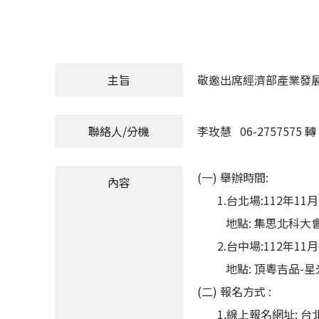
主旨
敬邀出席經濟部產業發
聯絡人/分機
李玫慧 06-2757575 轉 
(一) 舉辦時間:
內容
1.台北場:112年11月1
地點: 集思北科大會議
2.台中場:112年11月1
地點: 頂粵吉品-星光
(二) 報名方式 :
1.線上報名網址: 台