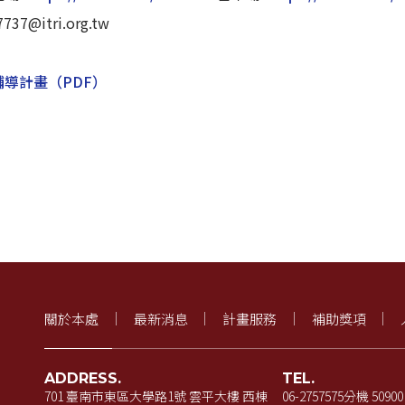
37@itri.org.tw
輔導計畫
（PDF）
關於本處
最新消息
計畫服務
補助獎項
ADDRESS.
TEL.
701 臺南市東區大學路1號 雲平大樓 西棟
06-2757575
分機 50900