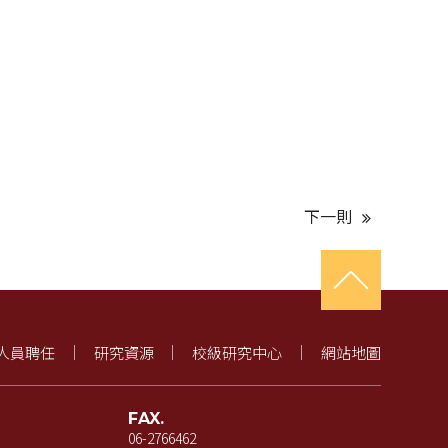
下一則
人員聘任
研究資源
校級研究中心
網站地圖
FAX.
06-2766462