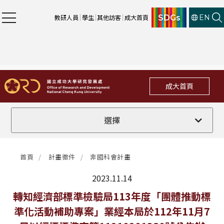
SDGs
教研人員
學生
其他訪客
成大首頁
EN
成大首頁
全部
選擇
計畫徵件
首頁
計畫徵件
非國科會計畫
行政公告
2023.11.14
法規修訂
最新消息
轉知經濟部標準檢驗局113年度「團體推動標
準化活動補助專案」業經本局於112年11月7
補助獎項