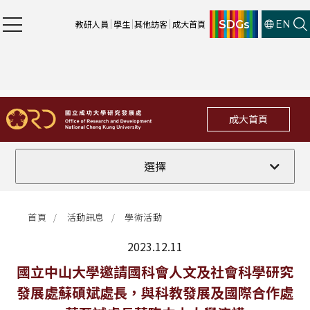
SDGs
教研人員
學生
其他訪客
成大首頁
EN
成大首頁
全部
選擇
計畫徵件
首頁
活動訊息
學術活動
行政公告
2023.12.11
法規修訂
最新消息
國立中山大學邀請國科會人文及社會科學研究
發展處蘇碩斌處長，與科教發展及國際合作處
補助獎項