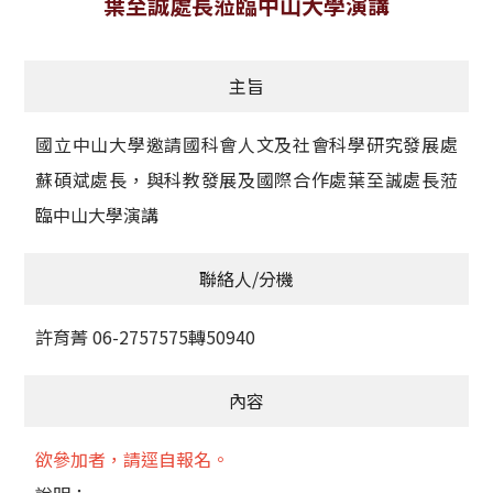
葉至誠處長蒞臨中山大學演講
獲獎名單
主旨
活動訊息
學術榮譽
國立中山大學邀請國科會人文及社會科學研究發展處
蘇碩斌處長，與科教發展及國際合作處葉至誠處長蒞
其他
臨中山大學演講
活動花絮
聯絡人/分機
許育菁 06-2757575轉50940
內容
欲參加者，請逕自報名。