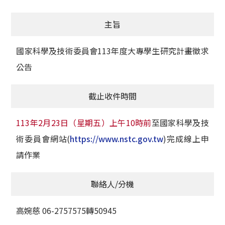
獲獎名單
主旨
活動訊息
國家科學及技術委員會113年度大專學生研究計畫徵求
學術榮譽
公告
其他
截止收件時間
活動花絮
113年2月23日（星期五）上午10時前
至國家科學及技
術委員會網站(
https://www.nstc.gov.tw
)完成線上申
請作業
聯絡人/分機
高婉慈 06-2757575轉50945