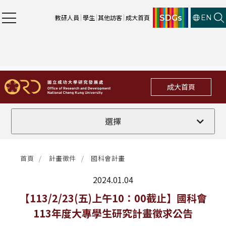
SDGs
教研人員
學生
其他訪客
成大首頁
EN
成大首頁
全部
選擇
計畫徵件
首頁
計畫徵件
國科會計畫
行政公告
2024.01.04
法規修訂
最新消息
【113/2/23(五)上午10：00截止】國科會
113年度大專學生研究計畫徵求公告
補助獎項