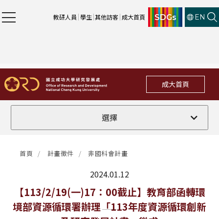
SDGs
教研人員
學生
其他訪客
成大首頁
EN
成大首頁
全部
選擇
計畫徵件
首頁
計畫徵件
非國科會計畫
行政公告
2024.01.12
法規修訂
最新消息
【113/2/19(一)17：00截止】教育部函轉環
境部資源循環署辦理「113年度資源循環創新
補助獎項