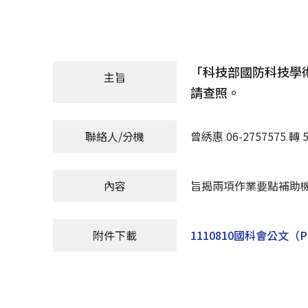
「科技部國防科技學
主旨
請查照。
聯絡人/分機
曾綉惠 06-2757575 轉 5
內容
旨揭兩項作業要點補助
附件下載
1110810國科會公文
（P