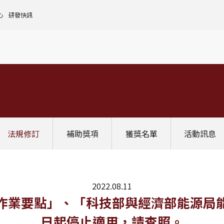
心
研發快訊
核心設施中心-成大儀器預約
人文社會實踐領域
理
全國貴重儀器設備
研發處計畫服務平台
前瞻理工研究領域
申請設置
大學校院校務資料庫
常見問題
生物醫學轉譯領域
評鑑作業
計畫書格式
獎項補助
[學術成大!]
UR大學部研究
政府資料開放平臺
其他計畫輔導
公文撰寫格式
獎項獎勵
Scopus學術資料庫
國科會博士卓越提升計畫
教育部-大專校院校務資訊公開平台
其他
WOS學術資料庫
跨領域研究資源
國科會-研究人才查詢
SciVal 研究評估分析系統
學術研究影響力分析服務 (Lib)
經濟部-專利資訊檢索系統
法規修訂
補助獎項
獲獎名單
活動訊息
InCites 研究績效分析系統
訛誤事件處理
GRB政府研究資訊系統
教學研究成果資訊系統
國家圖書館-碩博士論文網
2022.08.11
作業要點」、「科技部與經濟部能源局
日起停止適用，請查照。