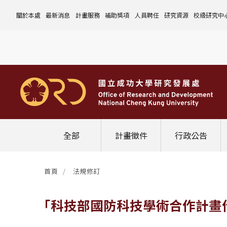
關於本處
最新消息
計畫服務
補助獎項
人員聘任
研究資源
校級研究中
本處簡介
計畫徵件
國科會計畫
沿革與願景
校內補助與獎項
國科會計畫
玉山學者計畫
公告事項
儀器設備
中心介紹
組織成員
行政公告
非國科會計畫
組織架構
處本部
校外補助與獎項
教育部計畫
國科會延攬人才
作業流程
公告事項
資訊系統
設置暨管
校務發展
法規修訂
校內計畫
各單位職掌
計畫管考組
組織規程
學術榮譽事蹟
非國科會計畫
延攬優秀人才
表單下載
作業流程
公告事項
服務資源
表單下載
綜合業務
補助獎項
管理費專區
研究發展會議
校務資料組
中程校務發展計畫
研發合作平台
常用表單
校內計畫
校內
研發替代役
相關法規
表單下載
作業流程
產學合作投資
常用連結
校內申請-
相關法規
聯絡我們
獲獎名單
校內E化系統
學術發展組
年度財務規畫報告書
農委會稽核小組
常用法規
校外
臨時工
相關法規
表單下載
表單下載
計畫經費流用變更
校外申請-
校內申請
活動訊息
常用表單
校務評鑑
電費配額執行及監督
學術活動
學生兼任研究助理
相關法規
相關法規
研發處計畫服務平台
國科會計畫
校外申請
學術榮譽
常用法規
校級年報
學術資源分配
教育研習
非國科會計畫
校內
全部
計畫徵件
行政公告
活動花絮
成大鳳凰講座
成大鳳凰講座
校內計畫
國科會
其他
管理費專區
教育部及其他部會
首頁
法規修訂
其他
最新消息
「科技部國防科技學術合作計畫