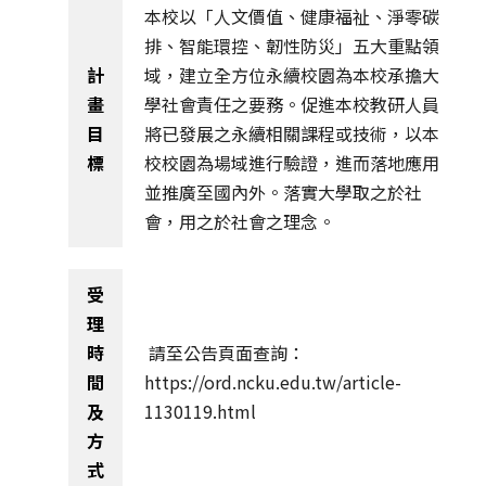
本校以「人文價值、健康福祉、淨零碳
排、智能環控、韌性防災」五大重點領
計
域，建立全方位永續校園為本校承擔大
畫
學社會責任之要務。促進本校教研人員
目
將已發展之永續相關課程或技術，以本
標
校校園為場域進行驗證，進而落地應用
並推廣至國內外。落實大學取之於社
會，用之於社會之理念。
受
理
時
請至公告頁面查詢：
間
https://ord.ncku.edu.tw/article-
及
1130119.html
方
式