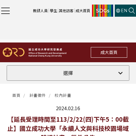
SDGs
教研人員
學生
其他訪客
成大首頁
EN
成大首頁
全部
選擇
計畫徵件
首頁
計畫徵件
校內計畫
行政公告
2024.02.16
法規修訂
最新消息
【延長受理時間至113/2/22(四)下午5：00截
止】國立成功大學「永續人文與科技校園場域
補助獎項