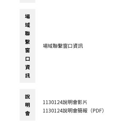
場
域
聯
繫
場域聯繫窗口資訊
窗
口
資
訊
說
1130124說明會影片
明
1130124說明會簡報
（PDF）
會