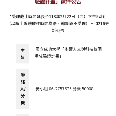
驗證計畫」徵件公告
獲獎名單
*受理截止時間延長至113年2月22日（四）下午5時止
活動訊息
（以線上系統收件時間為憑，逾期恕不受理）。-0216更
新公告
學術榮譽
其他
國立成功大學「永續人文與科技校園
主
場域驗證計畫」
旨
活動花絮
聯
絡
人/
黃小姐 06-2757575 分機 50908
分
機