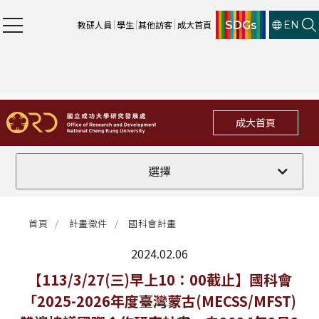
SDGs
教研人員
學生
其他訪客
成大首頁
EN
成大首頁
全部
選擇
計畫徵件
首頁
計畫徵件
國科會計畫
行政公告
2024.02.06
法規修訂
最新消息
【113/3/27(三)早上10：00截止】國科會
「2025-2026年度臺灣蒙古(MECSS/MFST)
補助獎項