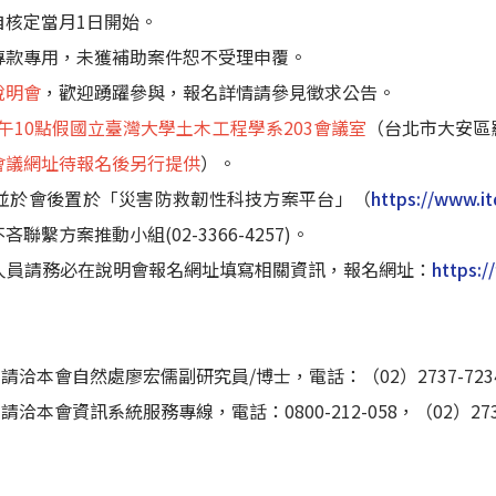
自核定當月1日開始。
專款專用，未獲補助案件恕不受理申覆。
說明會
，歡迎踴躍參與，報名詳情請參見徵求公告。
日上午10點假國立臺灣大學土木工程學系203會議室
（台北市大安區
會議網址待報名後另行提供
）。
，並於會後置於「災害防救韌性科技方案平台」（
https://www.it
繫方案推動小組(02-3366-4257)。
究人員請務必在說明會報名網址填寫相關資訊，報名網址：
https:
請洽本會自然處廖宏儒副研究員/博士，電話：（02）2737-723
洽本會資訊系統服務專線，電話：0800-212-058，（02）2737-