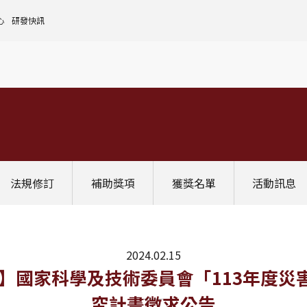
心
研發快訊
核心設施中心-成大儀器預約
人文社會實踐領域
理
全國貴重儀器設備
研發處計畫服務平台
前瞻理工研究領域
申請設置
大學校院校務資料庫
常見問題
生物醫學轉譯領域
評鑑作業
計畫書格式
獎項補助
[學術成大!]
UR大學部研究
政府資料開放平臺
其他計畫輔導
公文撰寫格式
獎項獎勵
Scopus學術資料庫
國科會博士卓越提升計畫
教育部-大專校院校務資訊公開平台
其他
WOS學術資料庫
跨領域研究資源
國科會-研究人才查詢
SciVal 研究評估分析系統
學術研究影響力分析服務 (Lib)
經濟部-專利資訊檢索系統
法規修訂
補助獎項
獲獎名單
活動訊息
InCites 研究績效分析系統
訛誤事件處理
GRB政府研究資訊系統
教學研究成果資訊系統
國家圖書館-碩博士論文網
2024.02.15
：00截止】國家科學及技術委員會「113年
究計畫徵求公告