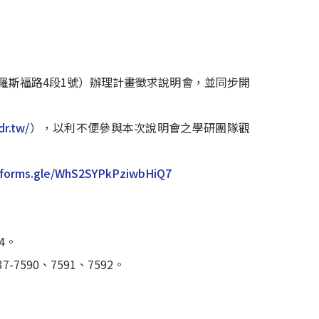
羅斯福路4段1號）辦理計畫徵求說明會，並同步開
dr.tw/
），以利不便參與本次說明會之學研團隊觀
//forms.gle/WhS2SYPkPziwbHiQ7
4。
7590、7591、7592。