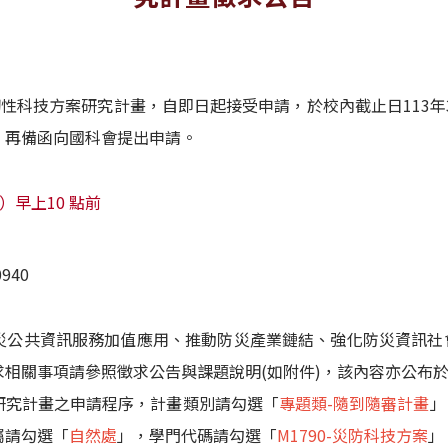
韌性科技方案研究計畫，自即日起接受申請，於校內截止日113年3月
，再備函向國科會提出申請。
五）早上10 點前
940
災公共資訊服務加值應用、推動防災產業鏈結、強化防災資訊社
求相關事項請參照徵求公告與課題說明(如附件)，該內容亦公布
研究計畫之申請程序，計畫類別請勾選「
專題類-隨到隨審計畫
」
屬請勾選「
自然處
」，學門代碼請勾選「
M1790-災防科技方案
」