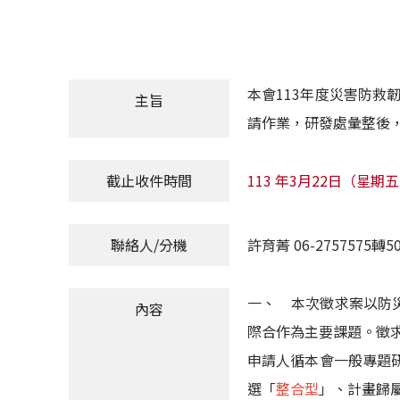
本會113年度災害防救
主旨
請作業，研發處彙整後
截止收件時間
113 年3月22日（星期
聯絡人/分機
許育菁 06-2757575轉50
一、 本次徵求案以防
內容
際合作為主要課題。徵
申請人循本會一般專題
選「
整合型
」、計畫歸