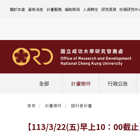
關於本處
最新消息
計畫服務
補助獎項
人員聘任
研究資源
校級研究中
本處簡介
計畫徵件
國科會計畫
沿革與願景
校內補助與獎項
國科會計畫
玉山學者計畫
公告事項
儀器設備
中心介紹
組織成員
行政公告
非國科會計畫
組織架構
處本部
校外補助與獎項
教育部計畫
國科會延攬人才
作業流程
公告事項
資訊系統
設置暨管
校務發展
法規修訂
校內計畫
各單位職掌
計畫管考組
組織規程
學術榮譽事蹟
非國科會計畫
延攬優秀人才
表單下載
作業流程
公告事項
服務資源
表單下載
綜合業務
補助獎項
管理費專區
研究發展會議
校務資料組
中程校務發展計畫
研發合作平台
常用表單
校內計畫
校內
研發替代役
相關法規
表單下載
作業流程
產學合作投資
常用連結
校內申請-
相關法規
聯絡我們
獲獎名單
校內E化系統
學術發展組
年度財務規畫報告書
農委會稽核小組
常用法規
校外
臨時工
相關法規
表單下載
表單下載
計畫經費流用變更
校外申請-
校內申請
活動訊息
常用表單
校務評鑑
電費配額執行及監督
學術活動
學生兼任研究助理
相關法規
相關法規
研發處計畫服務平台
國科會計畫
校外申請
學術榮譽
常用法規
校級年報
學術資源分配
教育研習
非國科會計畫
校內
全部
計畫徵件
行政公告
活動花絮
成大鳳凰講座
成大鳳凰講座
校內計畫
國科會
其他
管理費專區
教育部及其他部會
首頁
計畫徵件
國科會計畫
其他
最新消息
【113/3/22(五)早上10