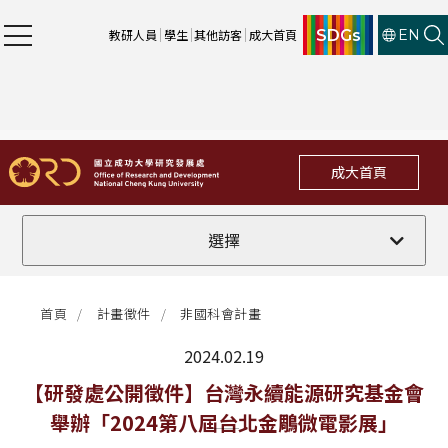
SDGs
教研人員
學生
其他訪客
成大首頁
EN
成大首頁
全部
選擇
計畫徵件
首頁
計畫徵件
非國科會計畫
行政公告
2024.02.19
法規修訂
最新消息
【研發處公開徵件】台灣永續能源研究基金會
舉辦「2024第八屆台北金鵰微電影展」
補助獎項