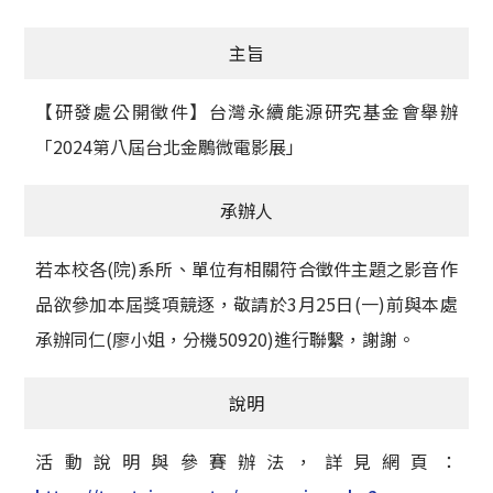
獲獎名單
主旨
活動訊息
【研發處公開徵件】台灣永續能源研究基金會舉辦
學術榮譽
「2024第八屆台北金鵰微電影展」
其他
承辦人
活動花絮
若本校各(院)系所、單位有相關符合徵件主題之影音作
品欲參加本屆獎項競逐，敬請於3月25日(一)前與本處
承辦同仁(廖小姐，分機50920)進行聯繫，謝謝。
說明
活動說明與參賽辦法，詳見網頁：