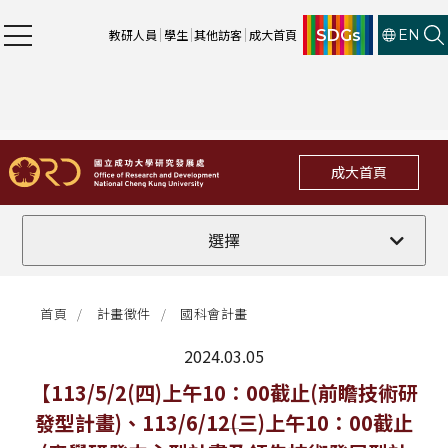
SDGs
教研人員
學生
其他訪客
成大首頁
EN
成大首頁
全部
選擇
計畫徵件
首頁
計畫徵件
國科會計畫
行政公告
2024.03.05
法規修訂
最新消息
【113/5/2(四)上午10：00截止(前瞻技術研
發型計畫)、113/6/12(三)上午10：00截止
補助獎項