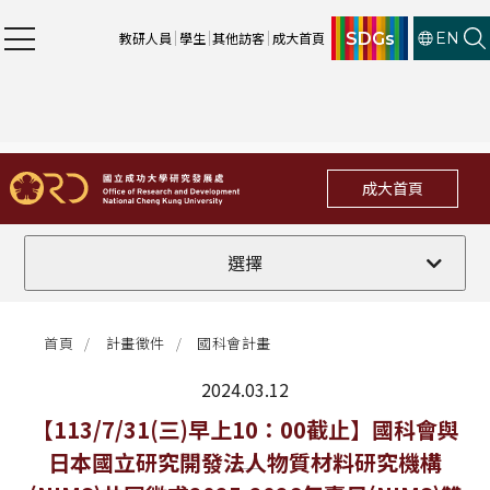
SDGs
教研人員
學生
其他訪客
成大首頁
EN
成大首頁
全部
選擇
計畫徵件
首頁
計畫徵件
國科會計畫
行政公告
2024.03.12
法規修訂
最新消息
【113/7/31(三)早上10：00截止】國科會與
日本國立研究開發法人物質材料研究機構
補助獎項