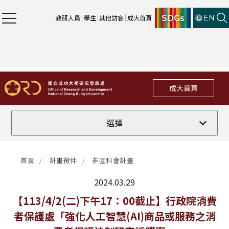
SDGs
教研人員
學生
其他訪客
成大首頁
EN
成大首頁
全部
選擇
計畫徵件
首頁
計畫徵件
非國科會計畫
行政公告
2024.03.29
法規修訂
最新消息
【113/4/2(二)下午17：00截止】行政院消費
者保護處「強化人工智慧(AI)商品或服務之消
補助獎項