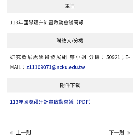
主旨
獲獎名單
113年國際躍升計畫啟動會議簡報
活動訊息
學術榮譽
聯絡人/分機
其他
研究發展處學術發展組 蔡小姐 分機：50921；E-
MAIL：
z11109071@ncku.edu.tw
活動花絮
附件下載
113年國際躍升計畫啟動會議
（PDF）
上一則
下一則