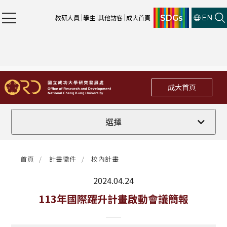
SDGs
教研人員
學生
其他訪客
成大首頁
EN
成大首頁
全部
選擇
計畫徵件
首頁
計畫徵件
校內計畫
行政公告
2024.04.24
法規修訂
最新消息
113年國際躍升計畫啟動會議簡報
補助獎項