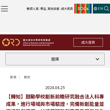
SDGs
教研人員
學生
其他訪客
成大首頁
EN
成大首頁
全部
選擇
計畫徵件
首頁
其他
行政公告
2024.04.25
法規修訂
最新消息
【轉知】鼓勵學校創新前瞻研究融合法人科專
成果，進行場域與市場驗證，完備新創能量並
補助獎項