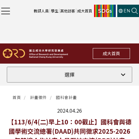
SDGs
教研人員
學生
其他訪客
成大首頁
EN
成大首頁
全部
選擇
計畫徵件
首頁
計畫徵件
國科會計畫
行政公告
2024.04.26
法規修訂
最新消息
【113/6/4(二)早上10：00截止】國科會與德
國學術交流總署(DAAD)共同徵求2025-2026
補助獎項