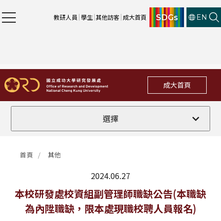
SDGs
教研人員
學生
其他訪客
成大首頁
EN
成大首頁
全部
選擇
計畫徵件
首頁
其他
行政公告
2024.06.27
法規修訂
最新消息
本校研發處校資組副管理師職缺公告(本職缺
為內陞職缺，限本處現職校聘人員報名)
補助獎項