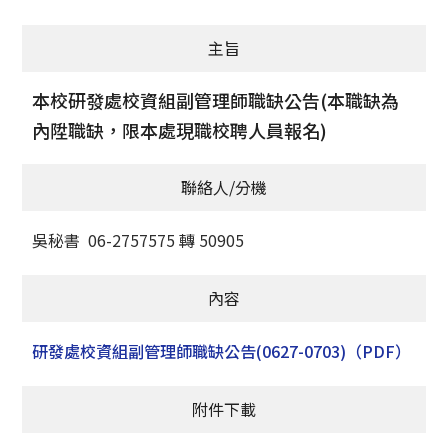
獲獎名單
主旨
活動訊息
本校研發處校資組副管理師職缺公告(本職缺為
學術榮譽
內陞職缺，限本處現職校聘人員報名)
其他
聯絡人/分機
活動花絮
吳秘書 06-2757575 轉 50905
內容
研發處校資組副管理師職缺公告(0627-0703)
（PDF）
附件下載