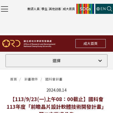
SDGs
教研人員
學生
其他訪客
成大首頁
EN
成大首頁
全部
選擇
計畫徵件
首頁
計畫徵件
國科會計畫
行政公告
2024.08.14
法規修訂
最新消息
【113/9/23(一)上午08：00截止】國科會
113年度「前瞻晶片設計軟體技術開發計畫」
補助獎項