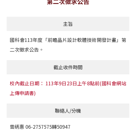
第二次徵求公告
獲獎名單
主旨
活動訊息
學術榮譽
國科會113年度「前瞻晶片設計軟體技術開發計畫」第
二次徵求公告。
其他
截止收件時間
活動花絮
校內截止日期： 113年9日23日上午8點前(國科會網站
上傳申請書)
聯絡人/分機
曾綉惠 06-2757575轉50947