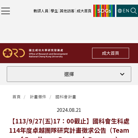
SDGs
教研人員
學生
其他訪客
成大首頁
EN
成大首頁
全部
選擇
計畫徵件
首頁
計畫徵件
國科會計畫
行政公告
2024.08.21
法規修訂
最新消息
【113/9/27(五)17：00截止】國科會生科處
114年度卓越團隊研究計畫徵求公告（Team
補助獎項