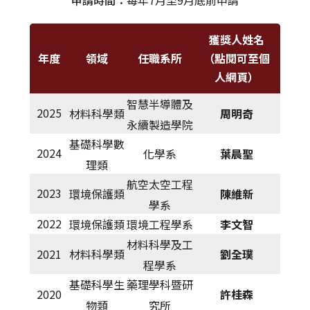
申請時間：
每年7月至9月底前申請
國科會吳大猷先生紀念獎
獲獎人姓名
國科會大專學生研究計畫研究創作獎
年度
領域
任職系所
（點閱可至個
人網頁）
國科會傑出研究獎
智慧半導體及
2025
材料科學類
周明奇
產學合作成果特優教師獎勵
永續製造學院
基礎科學數
2024
化學系
葉晨聖
理類
航空太空工程
2023
環境保護類
陳維新
學系
2022
環境保護類
環境工程學系
李文智
材料科學及工
2021
材料科學類
劉全璞
程學系
基礎科學生
藥理學科暨研
2020
許桂森
物類
究所