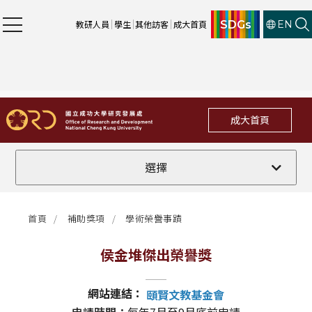
SDGs
教研人員
學生
其他訪客
成大首頁
EN
成大首頁
侯金堆傑出榮譽獎
選擇
徐有庠紀念獎
首頁
補助獎項
學術榮譽事蹟
東元獎
侯金堆傑出榮譽獎
王民寧紀念獎
網站連結：
頤賢文教基金會
國科會傑出特約研究員獎