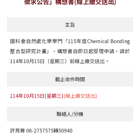
徵求公告」構想書(線上繳交送出)
獲獎名單
主旨
活動訊息
學術榮譽
國科會自然處化學學門「115年度Chemical Bonding
整合型研究計畫」，構想書自即日起受理申請，請於
其他
114年10月15日（星期三）前線上繳交送出。
活動花絮
截止收件時間
114年10月15日(星期三)
(線上繳交送出)
聯絡人/分機
許育菁 06-2757575轉50940