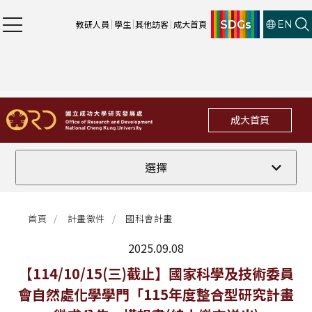
SDGs
教研人員
學生
其他訪客
成大首頁
EN
成大首頁
全部
選擇
計畫徵件
首頁
計畫徵件
國科會計畫
行政公告
2025.09.08
法規修訂
最新消息
【114/10/15(三)截止】國家科學及技術委員
會自然處化學學門「115年度整合型研究計畫
補助獎項