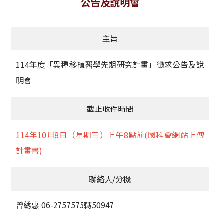
公告及說明會
獲獎名單
主旨
活動訊息
學術榮譽
114年度「異種移植醫學先期研究計畫」徵求公告及說
明會
其他
截止收件時間
活動花絮
114年10月8日（星期三）上午8點前(國科會網站上傳
計畫書)
聯絡人/分機
曾綉惠 06-2757575轉50947