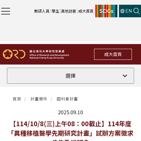
SDGs
教研人員
學生
其他訪客
成大首頁
EN
成大首頁
全部
選擇
計畫徵件
首頁
計畫徵件
國科會計畫
行政公告
2025.09.10
法規修訂
最新消息
【114/10/8(三)上午08：00截止】114年度
「異種移植醫學先期研究計畫」試辦方案徵求
補助獎項