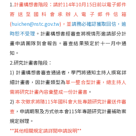
1.
計畫構想書階段：請於114年10月15日前以電子郵件
寄送至國科會承辦人電子郵件信箱
(
huichen@nstc.gov.tw
)，並
請務必確認獲取回信，逾
時恕不受理
。計畫構想書經審查將視情形邀請部分計
畫申請團隊到會報告。審查結果預定於十一月中通
知。
2.研究計畫書階段：
1) 計畫構想書審查通過者，學門將通知主持人撰寫詳
細計畫書，因計畫類型為
單一整合型計畫，總主持人
需將研究計畫內容彙整成一份計畫書
。
2)
本次徵求將隨115年國科會大批專題研究計畫送件審
查
，申請期限及方式依本會115年專題研究計畫補助案
規定辦理。
**其他相關規定請詳閱申請說明**