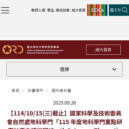
SDGs
教研人員
學生
其他訪客
成大首頁
EN
成大首頁
全部
選擇
計畫徵件
首頁
計畫徵件
國科會計畫
行政公告
2025.09.26
法規修訂
最新消息
【114/10/15(三)截止】國家科學及技術委員
會自然處地科學門「115 年度地科學門重點研
補助獎項