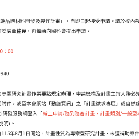
尖端晶體材料開發及製作計畫」，自即日起接受申請。請於校內截止日
研發處彙整後，再備函向國科會提出申請。
0：00
940
助專題研究計畫作業要點規定辦理，申請機構及計畫主持人務必
閱附件，或至本會網站「動態資訊」之「計畫徵求專區」或自然
術研發服務網登入「
線上申請/隨到隨審計畫，計畫類別/一般型
說明)。
115年8月1日開始，計畫性質為專案型研究計畫，未獲補助案