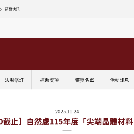
心
研發快訊
核心設施中心-成大儀器預約
人文社會實踐領域
理
全國貴重儀器設備
研發處計畫服務平台
前瞻理工研究領域
申請設置
大學校院校務資料庫
常見問題
生物醫學轉譯領域
評鑑作業
計畫書格式
獎項補助
[學術成大!]
UR大學部研究
政府資料開放平臺
其他計畫輔導
公文撰寫格式
獎項獎勵
Scopus學術資料庫
國科會博士卓越提升計畫
教育部-大專校院校務資訊公開平台
其他
WOS學術資料庫
跨領域研究資源
國科會-研究人才查詢
SciVal 研究評估分析系統
學術研究影響力分析服務 (Lib)
經濟部-專利資訊檢索系統
法規修訂
補助獎項
獲獎名單
活動訊息
InCites 研究績效分析系統
訛誤事件處理
GRB政府研究資訊系統
教學研究成果資訊系統
國家圖書館-碩博士論文網
2025.11.24
10：00截止】自然處115年度「尖端晶