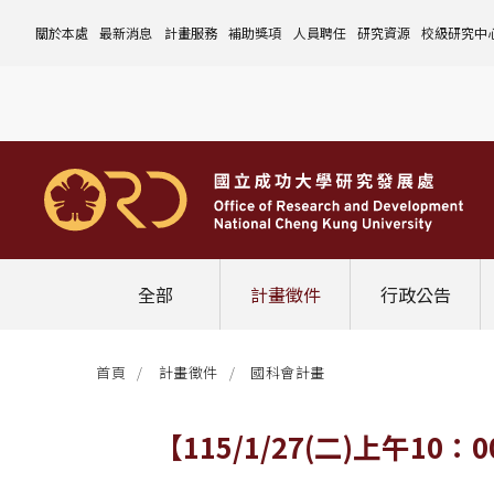
關於本處
最新消息
計畫服務
補助獎項
人員聘任
研究資源
校級研究中
本處簡介
計畫徵件
國科會計畫
沿革與願景
校內補助與獎項
國科會計畫
玉山學者計畫
公告事項
儀器設備
中心介紹
組織成員
行政公告
非國科會計畫
組織架構
處本部
校外補助與獎項
教育部計畫
國科會延攬人才
作業流程
公告事項
資訊系統
設置暨管
校務發展
法規修訂
校內計畫
各單位職掌
計畫管考組
組織規程
學術榮譽事蹟
非國科會計畫
延攬優秀人才
表單下載
作業流程
公告事項
服務資源
表單下載
綜合業務
補助獎項
管理費專區
研究發展會議
校務資料組
中程校務發展計畫
研發合作平台
常用表單
校內計畫
校內
研發替代役
相關法規
表單下載
作業流程
產學合作投資
常用連結
校內申請-
相關法規
聯絡我們
獲獎名單
校內E化系統
學術發展組
年度財務規畫報告書
農委會稽核小組
常用法規
校外
臨時工
相關法規
表單下載
表單下載
計畫經費流用變更
校外申請-
校內申請
活動訊息
常用表單
校務評鑑
電費配額執行及監督
學術活動
學生兼任研究助理
相關法規
相關法規
研發處計畫服務平台
國科會計畫
校外申請
學術榮譽
常用法規
校級年報
學術資源分配
教育研習
非國科會計畫
校內
全部
計畫徵件
行政公告
活動花絮
成大鳳凰講座
成大鳳凰講座
校內計畫
國科會
其他
管理費專區
教育部及其他部會
首頁
計畫徵件
國科會計畫
其他
最新消息
【115/1/27(二)上午