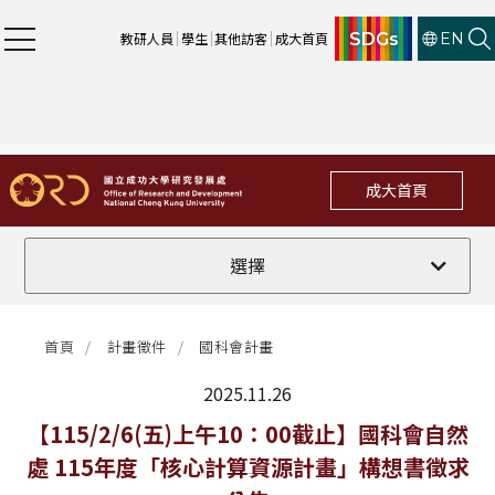
SDGs
教研人員
學生
其他訪客
成大首頁
EN
成大首頁
全部
選擇
計畫徵件
首頁
計畫徵件
國科會計畫
行政公告
2025.11.26
法規修訂
最新消息
【115/2/6(五)上午10：00截止】國科會自然
處 115年度「核心計算資源計畫」構想書徵求
補助獎項