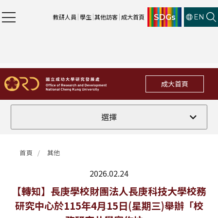
SDGs
教研人員
學生
其他訪客
成大首頁
EN
成大首頁
全部
選擇
計畫徵件
首頁
其他
行政公告
2026.02.24
法規修訂
最新消息
【轉知】長庚學校財團法人長庚科技大學校務
研究中心於115年4月15日(星期三)舉辦「校
補助獎項