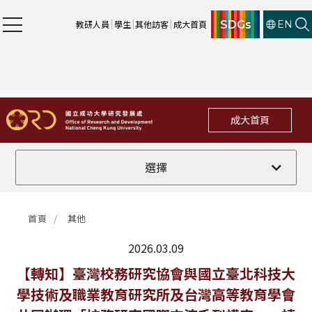
SDGs
教研人員
學生
其他訪客
成大首頁
EN
成大首頁
全部
選擇
計畫徵件
首頁
其他
行政公告
2026.03.09
法規修訂
最新消息
【轉知】臺灣校務研究協會與國立臺北科技大
學技術及職業教育研究所及台灣高等教育學會
補助獎項