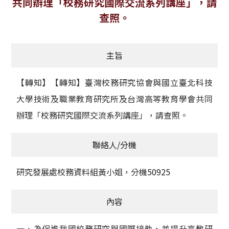
共同辦理「校務研究國際交流系列講座」，請
獲獎名單
查照。
活動訊息
主旨
學術榮譽
【轉知】【轉知】臺灣校務研究協會與國立臺北科技
其他
大學技術及職業教育研究所及台灣高等教育學會共同
活動花絮
辦理「校務研究國際交流系列講座」，請查照。
聯絡人/分機
研究發展處校務資料組黃小姐，分機
50925
內容
一、為促進我國校務研究與國際接軌，並提升高教研