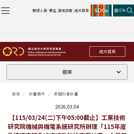
SDGs
教研人員
學生
其他訪客
成大首頁
EN
成大首頁
全部
選擇
計畫徵件
首頁
計畫徵件
非國科會計畫
行政公告
2026.03.04
法規修訂
最新消息
【115/03/24(二)下午05:00截止】工業技術
研究院機械與機電系統研究所辦理「115年度
補助獎項