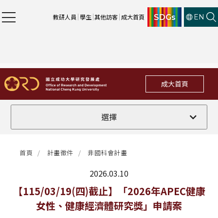
SDGs
教研人員
學生
其他訪客
成大首頁
EN
成大首頁
全部
選擇
計畫徵件
首頁
計畫徵件
非國科會計畫
行政公告
2026.03.10
法規修訂
最新消息
【115/03/19(四)截止】「2026年APEC健康
女性、健康經濟體研究獎」申請案
補助獎項