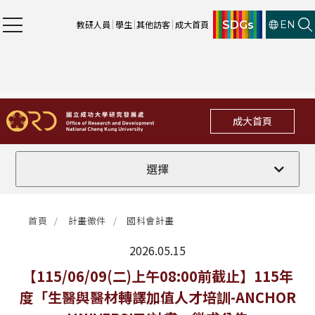
SDGs
教研人員
學生
其他訪客
成大首頁
EN
成大首頁
全部
選擇
計畫徵件
首頁
計畫徵件
國科會計畫
行政公告
2026.05.15
法規修訂
最新消息
【115/06/09(二)上午08:00前截止】115年
度「生醫與醫材轉譯加值人才培訓-ANCHOR
補助獎項