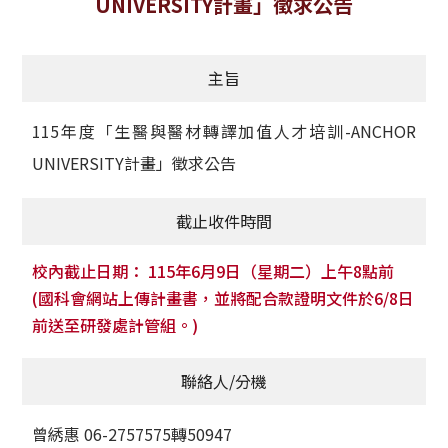
UNIVERSITY計畫」徵求公告
獲獎名單
主旨
活動訊息
學術榮譽
115年度「生醫與醫材轉譯加值人才培訓-ANCHOR
UNIVERSITY計畫」徵求公告
其他
截止收件時間
活動花絮
校內截止日期： 115年6月9日（星期二）上午8點前
(國科會網站上傳計畫書，並將配合款證明文件於6/8日
前送至研發處計管組。)
聯絡人/分機
曾綉惠 06-2757575轉50947