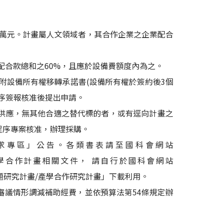
25萬元。計畫屬人文領域者，其合作企業之企業配合
配合款總和之60%，且應於設備費額度內為之。
附設備所有權移轉承諾書(設備所有權於簽約後3個
序簽報核准後提出申請。
供應，無其他合適之替代標的者，或有逕向計畫之
程序專案核准，辦理採購。
求專區」公告。各類書表請至國科會網站
學合作計畫相關文件， 請自行於國科會網站
題研究計畫/產學合作研究計畫」下載利用。
審議情形調減補助經費，並依預算法第54條規定辦