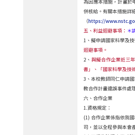
為因應本措施，計畫於
併核給。有關本措施詳
（
https://www.nstc.g
五、利益迴避事項：
＊
1、擬申請國家科學及
迴避事項。
2、
與擬合作企業近三
書」、「國家科學及技
3、本校教師同仁申請
教合作計畫違誤事件處
六、合作企業
1.資格規定：
(1) 合作企業係指依
司，並以全程參與本會