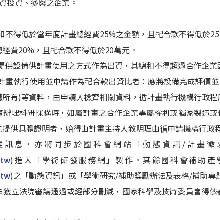
或陸資投資、參與之企業。
總和不得低於當年度計畫總經費25%之金額，且配合款不得低於
經費20%，且配合款不得低於20萬元。
以提供設備供計畫使用之方式作為出資，其總和不得超過合作企業
供計畫執行使用並申請作為配合款出資比者：應將設備完成評價並
構所有)等資料，由申請人檢齊相關資料，循計畫執行機構行政程
畫辦理科研採購時，如屬計畫之合作企業專屬權利或獨家製造或
能提供具體證明者，始得由計畫主持人敘明理由循申請機構行政
理訊息，亦將同步於國科會網站「動態資訊/計畫徵
.tw
)進入「學術研發服務網」製作。其餘國科會補助產
.tw
)之「動態資訊」或「學術研究/補助獎勵辦法及表格/補助專
未獲立法院審議通過或經部分刪減，國家科學及技術委員會得依