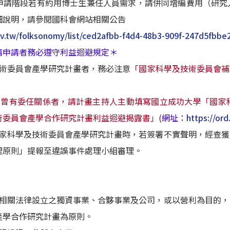
申請階段若有約用博士生兼任人員需求，請併同增編費用（研究
細說明，請參閱國科會網站相關公告
ov.tw/folksonomy/list/ced2afbb-f4d4-48b3-909f-247d5fbbe
請申請者務必遵守利益迴避規定＊
技術委員會產學研究計畫者，務必注意
「國家科學及技術委員會補
年曾有委任關係者，請計畫主持人主動填寫國立成功大學「國家
術委員會產學合作研究計畫利益迴避揭露書」
(
網址：
https://ord
國家科學及技術委員會產學研究計畫時，若簽署不實聲明，經查
理原則」提報至違誤事件處理小組審理。
我國相關法律設立之獨資事業、合夥事業及公司，或以營利為目的
產學合作研究計畫為原則。