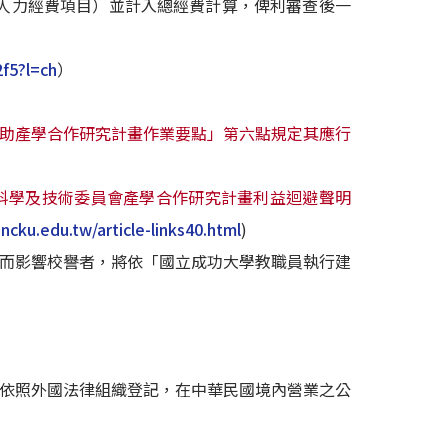
人力經費項目）並計入總經費計算，俾利審查後一
2f5?l=ch
）
助產學合作研究計畫作業要點」第六點規定其應行
科學及技術委員會產學合作研究計畫利益迴避聲明
.ncku.edu.tw/article-links40.html
)
獲而影響校譽者，將依「國立成功大學教職員執行建
，依照外國法律組織登記，在中華民國境內營業之公