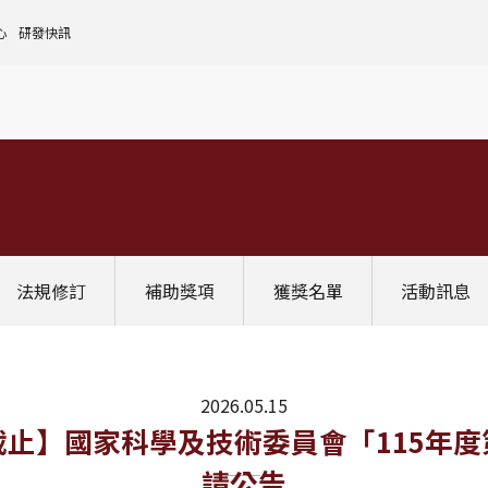
心
研發快訊
核心設施中心-成大儀器預約
人文社會實踐領域
理
全國貴重儀器設備
研發處計畫服務平台
前瞻理工研究領域
申請設置
大學校院校務資料庫
常見問題
生物醫學轉譯領域
評鑑作業
計畫書格式
獎項補助
[學術成大!]
UR大學部研究
政府資料開放平臺
其他計畫輔導
公文撰寫格式
獎項獎勵
Scopus學術資料庫
國科會博士卓越提升計畫
教育部-大專校院校務資訊公開平台
其他
WOS學術資料庫
跨領域研究資源
國科會-研究人才查詢
SciVal 研究評估分析系統
學術研究影響力分析服務 (Lib)
經濟部-專利資訊檢索系統
法規修訂
補助獎項
獲獎名單
活動訊息
InCites 研究績效分析系統
訛誤事件處理
GRB政府研究資訊系統
教學研究成果資訊系統
國家圖書館-碩博士論文網
2026.05.15
:00前截止】國家科學及技術委員會「11
請公告