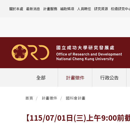
關於本處
最新消息
計畫服務
補助獎項
人員聘任
研究資源
校級研究中
本處簡介
計畫徵件
國科會計畫
沿革與願景
校內補助與獎項
國科會計畫
玉山學者計畫
公告事項
儀器設備
中心介紹
組織成員
行政公告
非國科會計畫
組織架構
處本部
校外補助與獎項
教育部計畫
國科會延攬人才
作業流程
公告事項
資訊系統
設置暨管
校務發展
法規修訂
校內計畫
各單位職掌
計畫管考組
組織規程
學術榮譽事蹟
非國科會計畫
延攬優秀人才
表單下載
作業流程
公告事項
服務資源
表單下載
綜合業務
補助獎項
管理費專區
研究發展會議
校務資料組
中程校務發展計畫
研發合作平台
常用表單
校內計畫
校內
研發替代役
相關法規
表單下載
作業流程
產學合作投資
常用連結
校內申請-
相關法規
聯絡我們
獲獎名單
校內E化系統
學術發展組
年度財務規畫報告書
農委會稽核小組
常用法規
校外
臨時工
相關法規
表單下載
表單下載
計畫經費流用變更
校外申請-
校內申請
活動訊息
常用表單
校務評鑑
電費配額執行及監督
學術活動
學生兼任研究助理
相關法規
相關法規
研發處計畫服務平台
國科會計畫
校外申請
學術榮譽
常用法規
校級年報
學術資源分配
教育研習
非國科會計畫
校內
全部
計畫徵件
行政公告
活動花絮
成大鳳凰講座
成大鳳凰講座
校內計畫
國科會
其他
管理費專區
教育部及其他部會
首頁
計畫徵件
國科會計畫
其他
最新消息
【115/07/01日(三)上午9