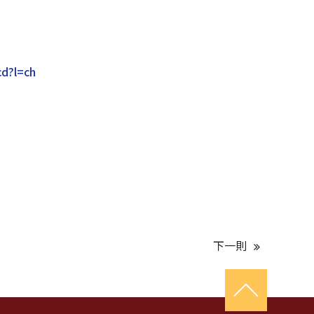
cd?l=ch
下一則