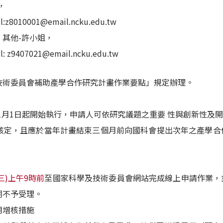
，
z8010001@email.ncku.edu.tw
其他-許小姐，
 z9407021@email.ncku.edu.tw
技術委員會補助產學合作研究計畫作業要點」規定辦理。
5年11月1日起開始執行，申請人可依研究議題之重要 性與創新性
分年核定，且應於當年計畫結束三個月前向國科會提出次年之產學
。
期三)上午9時前
至國家科學及技術委員會網站完成線上申請作業，
期不予受理。
用增核措施