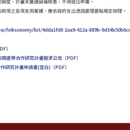
助額度，計畫未獲通過補助者，不得提出申覆。
助款項之各項支用單據，應依政府支出憑證處理要點規定辦理。
.tw/folksonomy/list/4dda1fd8-2aa9-412a-889b-9d34b50b6c
DF）
度第2期產學合作研究計畫徵求公告
（PDF）
合作研究計畫申請書(空白)
（PDF）