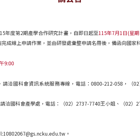
15年度第2期產學合作研究計畫，自即日起至
115年7月1日(星
站完成線上申請作業，並由研發處彙整申請名冊後，備函向國家
9:00
洽國科會資訊系統服務專線，電話：0800-212-058，（02）2737
洽國科會產學處，電話：（02）2737-7740王小姐、（02）27
10802067@gs.ncku.edu.tw。