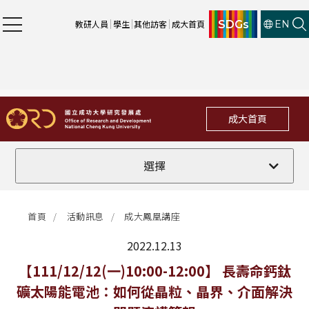
SDGs
教研人員
學生
其他訪客
成大首頁
EN
成大首頁
全部
選擇
計畫徵件
首頁
活動訊息
成大鳳凰講座
行政公告
2022.12.13
法規修訂
最新消息
【111/12/12(一)10:00-12:00】 長壽命鈣鈦
礦太陽能電池：如何從晶粒、晶界、介面解決
補助獎項