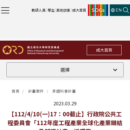
SDGs
教研人員
學生
其他訪客
成大首頁
EN
成大首頁
全部
選擇
計畫徵件
首頁
計畫徵件
非國科會計畫
行政公告
2023.03.29
法規修訂
最新消息
【112/4/10(一)17：00截止】行政院公共工
程委員會「112年度工程產業全球化產業鏈結
補助獎項