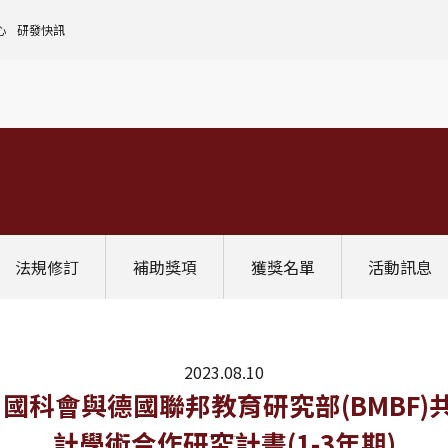
心
研發快訊
核心設施中心-成大儀器預約
人文社會實踐領域
理
全國貴重儀器設備
研發處計畫服務平台
前瞻理工研究領域
申請設置
大學校院校務資料庫
常見問題
生物醫學轉譯領域
評鑑作業
計畫書格式
獎項補助
[學術成大!]
UR大學部研究
政府資料開放平臺
其他計畫輔導
公文撰寫格式
獎項獎勵
Scopus學術資料庫
國科會博士卓越提升計畫
教育部-大專校院校務資訊公開平台
其他
WOS學術資料庫
跨領域研究資源
國科會-研究人才查詢
SciVal 研究評估分析系統
學術研究影響力分析服務 (Lib)
經濟部-專利資訊檢索系統
法規修訂
補助獎項
獲獎名單
活動訊息
InCites 研究績效分析系統
訛誤事件處理
GRB政府研究資訊系統
教學研究成果資訊系統
國家圖書館-碩博士論文網
2023.08.10
0截止】國科會與德國聯邦教育研究部(BMBF
計學術合作研究計畫(1-3年期)