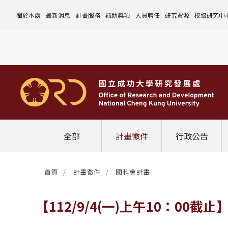
關於本處
最新消息
計畫服務
補助獎項
人員聘任
研究資源
校級研究中
本處簡介
計畫徵件
國科會計畫
沿革與願景
校內補助與獎項
國科會計畫
玉山學者計畫
公告事項
儀器設備
中心介紹
組織成員
行政公告
非國科會計畫
組織架構
處本部
校外補助與獎項
教育部計畫
國科會延攬人才
作業流程
公告事項
資訊系統
設置暨管
校務發展
法規修訂
校內計畫
各單位職掌
計畫管考組
組織規程
學術榮譽事蹟
非國科會計畫
延攬優秀人才
表單下載
作業流程
公告事項
服務資源
表單下載
綜合業務
補助獎項
管理費專區
研究發展會議
校務資料組
中程校務發展計畫
研發合作平台
常用表單
校內計畫
校內
研發替代役
相關法規
表單下載
作業流程
產學合作投資
常用連結
校內申請-
相關法規
聯絡我們
獲獎名單
校內E化系統
學術發展組
年度財務規畫報告書
農委會稽核小組
常用法規
校外
臨時工
相關法規
表單下載
表單下載
計畫經費流用變更
校外申請-
校內申請
活動訊息
常用表單
校務評鑑
電費配額執行及監督
學術活動
學生兼任研究助理
相關法規
相關法規
研發處計畫服務平台
國科會計畫
校外申請
學術榮譽
常用法規
校級年報
學術資源分配
教育研習
非國科會計畫
校內
全部
計畫徵件
行政公告
活動花絮
成大鳳凰講座
成大鳳凰講座
校內計畫
國科會
其他
管理費專區
教育部及其他部會
首頁
計畫徵件
國科會計畫
其他
最新消息
【112/9/4(一)上午10：0