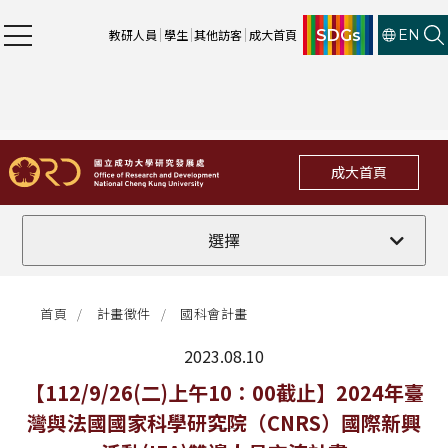
SDGs
教研人員
學生
其他訪客
成大首頁
EN
成大首頁
全部
選擇
計畫徵件
首頁
計畫徵件
國科會計畫
行政公告
2023.08.10
法規修訂
最新消息
【112/9/26(二)上午10：00截止】2024年臺
灣與法國國家科學研究院（CNRS）國際新興
補助獎項