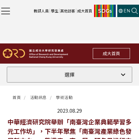
SDGs
教研人員
學生
其他訪客
成大首頁
EN
成大首頁
全部
選擇
計畫徵件
首頁
活動訊息
學術活動
行政公告
2023.08.29
法規修訂
最新消息
中華經濟研究院舉辦「南臺灣企業典範學習多
元工作坊」，下半年聚焦「南臺灣產業綠色發
補助獎項