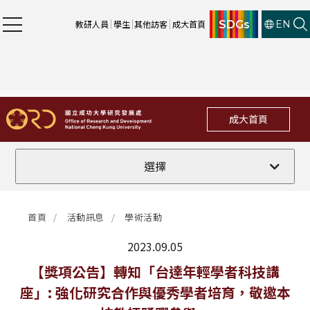
SDGs
教研人員
學生
其他訪客
成大首頁
EN
成大首頁
全部
選擇
計畫徵件
首頁
活動訊息
學術活動
行政公告
2023.09.05
法規修訂
最新消息
【獎項公告】轉知「台達年輕學者科技講
座」: 強化研究合作與優秀學者培育，敬邀本
補助獎項